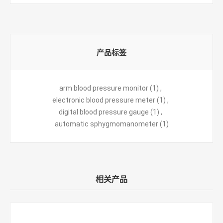
产品标签
arm blood pressure monitor
(1)
,
electronic blood pressure meter
(1)
,
digital blood pressure gauge
(1)
,
automatic sphygmomanometer
(1)
相关产品