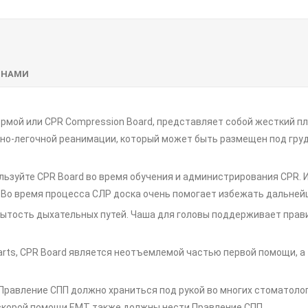
 НАМИ
рмой или CPR Compression Board, представляет собой жесткий п
но-легочной реанимации, который может быть размещен под гру
льзуйте CPR Board во время обучения и администрирования CPR. 
 Во время процесса СЛР доска очень помогает избежать дальней
ытость дыхательных путей. Чаша для головы поддерживает прави
h Carts, CPR Board является неотъемлемой частью первой помощи,
равление СПП должно храниться под рукой во многих стоматолог
скорой помощи ЕМТ также должны нести Правление СПП.