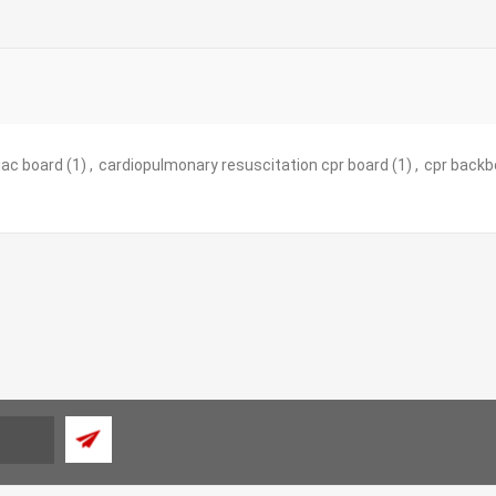
iac board
(1)
,
cardiopulmonary resuscitation cpr board
(1)
,
cpr backb