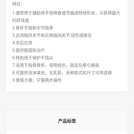
特征：
1.通常用于辅助将手指伸直或弯曲成特地形状，以获得最大
的舒适度
2.骨折手指和中节指骨
3.远测指间关节和近侧指间关节 扭伤或脱位
4.术后应用
5.提供稳固和治疗
6.特别用于保护手指尖
7.适用于指骨骨折，韧带损伤，固定后牵引撕脱
8.可提供泡沫填充，无乳胶，多种款式和尺寸可供选择
9.使用方便，只需两步操作
产品标签