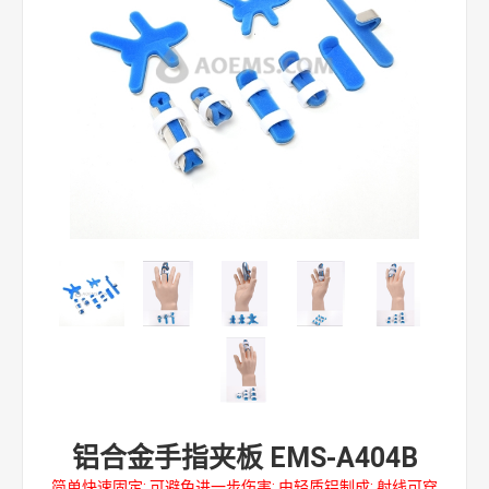
铝合金手指夹板 EMS-A404B
简单快速固定; 可避免进一步伤害; 由轻质铝制成; 射线可穿