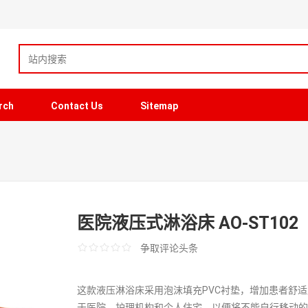
rch
Contact Us
Sitemap
医院液压式淋浴床 AO-ST102
争取评论头条
这款液压淋浴床采用泡沫填充PVC衬垫，增加患者舒
于医院，护理机构和个人住宅，以便将不能自行移动